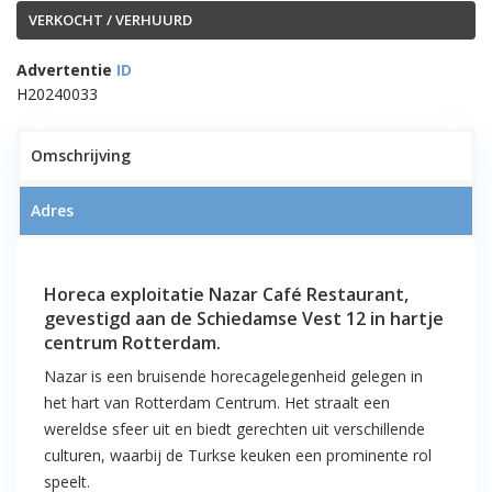
VERKOCHT / VERHUURD
Advertentie
ID
H20240033
11
Omschrijving
Adres
VERKOCHT!! In hartje Rotterdam:
Horeca exploitatie Nazar Café Restaurant,
Nazar Café Restaurant –
gevestigd aan de Schiedamse Vest 12 in hartje
Schiedamse Vest 12 te Rotterdam
centrum Rotterdam.
Nazar is een bruisende horecagelegenheid gelegen in
het hart van Rotterdam Centrum. Het straalt een
wereldse sfeer uit en biedt gerechten uit verschillende
culturen, waarbij de Turkse keuken een prominente rol
speelt.