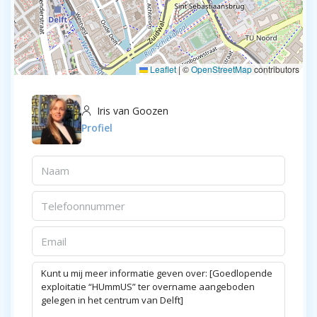
Leaflet
|
©
OpenStreetMap
contributors
Iris van Goozen
Profiel