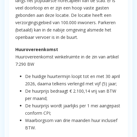
langs het populairste horecaplein van de stad. Er is
veel doorloop en er zijn een hoop vaste gasten
gebonden aan deze locatie. De locatie heeft een
verzorgingsgebied van 100.000 inwoners. Parkeren
(betaald) kan in de nabije omgeving alsmede het
openbaar vervoer is in de buurt.
Huurovereenkomst
Huurovereenkomst winkelruimte in de zin van artikel
7:290 BW
De huidige huurtermijn loopt tot en met 30 april
2026, daarna telkens verlengd met vijf (5) jaar;
De huurprijs bedraagt € 2.100,14 vrij van BTW
per maand;
De huurprijs wordt jaarlijks per 1 mei aangepast
conform CPI;
Waarborgsom van drie maanden huur inclusief
BTW.