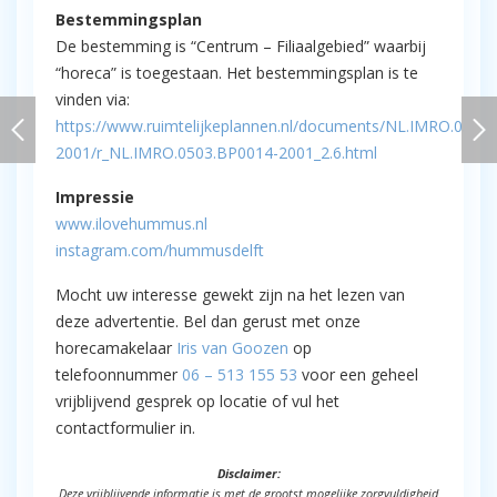
Bestemmingsplan
De bestemming is “Centrum – Filiaalgebied” waarbij
“horeca” is toegestaan. Het bestemmingsplan is te
vinden via:
https://www.ruimtelijkeplannen.nl/documents/NL.IMRO.0503
2001/r_NL.IMRO.0503.BP0014-2001_2.6.html
Impressie
www.ilovehummus.nl
instagram.com/hummusdelft
Mocht uw interesse gewekt zijn na het lezen van
deze advertentie. Bel dan gerust met onze
horecamakelaar
Iris van Goozen
op
telefoonnummer
06 – 513 155 53
voor een geheel
vrijblijvend gesprek op locatie of vul het
contactformulier in.
Disclaimer:
Deze vrijblijvende informatie is met de grootst mogelijke zorgvuldigheid