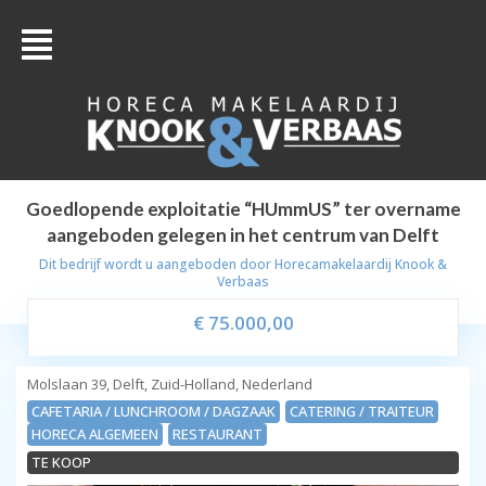
Goedlopende exploitatie “HUmmUS” ter overname
aangeboden gelegen in het centrum van Delft
Dit bedrijf wordt u aangeboden door
Horecamakelaardij Knook &
Verbaas
€ 75.000,00
Molslaan 39, Delft, Zuid-Holland, Nederland
CAFETARIA / LUNCHROOM / DAGZAAK
CATERING / TRAITEUR
HORECA ALGEMEEN
RESTAURANT
TE KOOP