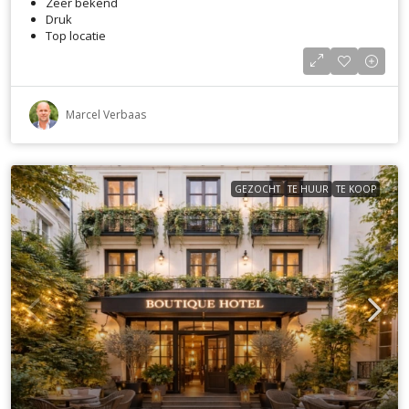
Zeer bekend
Druk
Top locatie
Marcel Verbaas
GEZOCHT
TE HUUR
TE KOOP