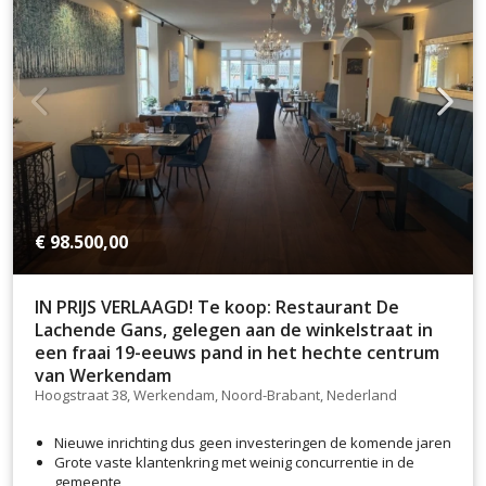
€ 98.500,00
IN PRIJS VERLAAGD! Te koop: Restaurant De
Lachende Gans, gelegen aan de winkelstraat in
een fraai 19-eeuws pand in het hechte centrum
van Werkendam
Hoogstraat 38, Werkendam, Noord-Brabant, Nederland
Nieuwe inrichting dus geen investeringen de komende jaren
Grote vaste klantenkring met weinig concurrentie in de
gemeente