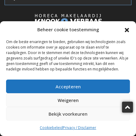
Beheer cookie toestemming
info@horecamakelaardij-knook-verbaas.nl
Om de beste ervaringen te bieden, gebruiken wij technologieën zoals
cookies om informatie over je apparaat op te slaan en/of te
Belangrijke links
raadplegen. Door in te stemmen met deze technologieën kunnen wij
gegevens zoals surfgedrag of unieke ID's op deze site verwerken. Als je
geen toestemming geeft of uw toestemming intrekt, kan dit een
Account aanmaken
nadelige invloed hebben op bepaalde functies en mogelijkheden.
Vacatures
Nieuws
Accepteren
Partners
Weigeren
Diensten
Bekijk voorkeuren
Verkoopbemiddeling
Cookiebeleid
Privacy / Disclaimer
Aankoopbemiddeling