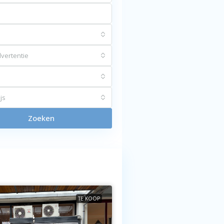
vertentie
js
Zoeken
TE KOOP