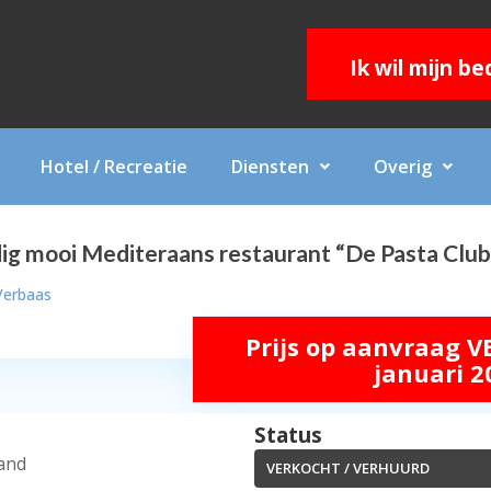
Ik wil mijn b
Hotel / Recreatie
Diensten
Overig
g mooi Mediteraans restaurant “De Pasta Club
Verbaas
Prijs op aanvraag V
januari 2
Status
land
VERKOCHT / VERHUURD