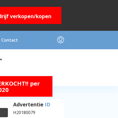
edrijf verkopen/kopen
Contact
”
ERKOCHT!! per
020
Advertentie
ID
H20180079