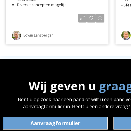
Diverse concepten mogelijk
- Sfe
Edwin Lansbergen
Wij geven u
graa
Bent u op zoek naar een pand of wilt u een pand v
aanvraagformulier in. Heeft u een andere vraag
Aanvraagformulier