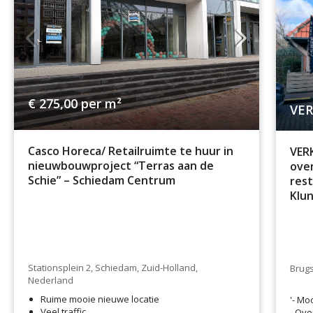
€ 275,00
per m²
VER
Casco Horeca/ Retailruimte te huur in
VER
nieuwbouwproject “Terras aan de
over
Schie” – Schiedam Centrum
rest
Klu
Stationsplein 2, Schiedam, Zuid-Holland,
Brugs
Nederland
Ruime mooie nieuwe locatie
'- Mo
Veel traffic
- Ove