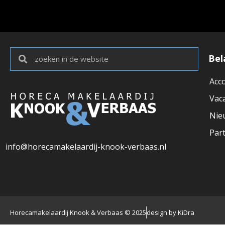
Bel
Acc
Vac
Nie
Par
info@horecamakelaardij-knook-verbaas.nl
Horecamakelaardij Knook & Verbaas © 2025
design by KiDra