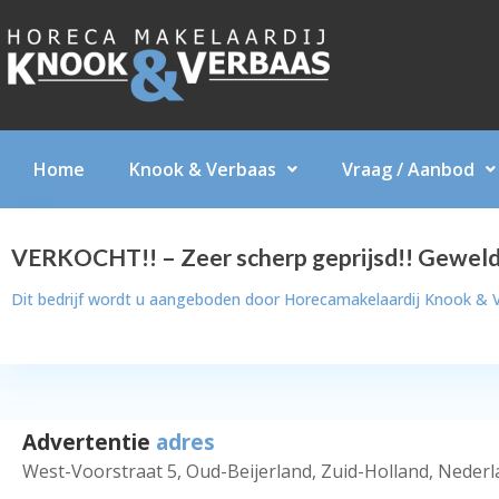
Home
Knook & Verbaas
Vraag / Aanbod
VERKOCHT!! – Zeer scherp geprijsd!! Geweldi
Dit bedrijf wordt u aangeboden door
Horecamakelaardij Knook & 
Advertentie
adres
West-Voorstraat 5, Oud-Beijerland, Zuid-Holland, Neder