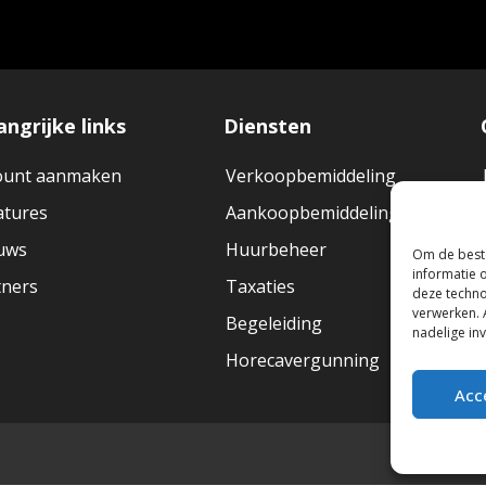
angrijke links
Diensten
ount aanmaken
Verkoopbemiddeling
atures
Aankoopbemiddeling
uws
Huurbeheer
Om de beste
informatie 
tners
Taxaties
deze techno
verwerken. 
Begeleiding
nadelige in
Horecavergunning
Acc