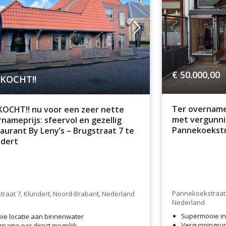
€ 50.000,00
KOCHT!!
Ter overname
KOCHT!! nu voor een zeer nette
met vergunnin
nameprijs: sfeervol en gezellig
Pannekoekstr
aurant By Leny’s – Brugstraat 7 te
ndert
Pannekoekstraat 
traat 7, Klundert, Noord-Brabant, Nederland
Nederland
Supermooie ing
oie locatie aan binnenwater
Vergunningsvri
rname per direct mogelijk