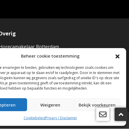
Overig
Horecamakelaar Rotterdam
Beheer cookie toestemming
Horecamakelaar Eindhoven
Horecamakelaar Amsterdam
 ervaringen te bieden, gebruiken wij technologieën zoals cookies om
over je apparaat op te slaan en/of te raadplegen. Door in te stemmen met
logieën kunnen wij gegevens zoals surfgedrag of unieke ID's op deze site
Als je geen toestemming geeft of uw toestemming intrekt, kan dit een
Volg ons op
vloed hebben op bepaalde functies en mogelijkheden.
epteren
Weigeren
Bekijk voorkeuren
Cookiebeleid
Privacy / Disclaimer
Foutje op de website gezien?