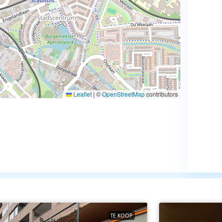
Leaflet
|
©
OpenStreetMap
contributors
TE KOOP