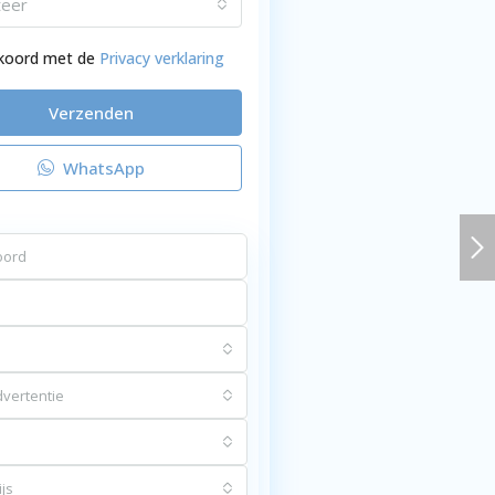
teer
kkoord met de
Privacy verklaring
Verzenden
WhatsApp
vertentie
js