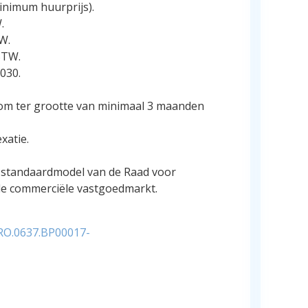
inimum huurprijs).
.
W.
BTW.
2030.
m ter grootte van minimaal 3 maanden
xatie.
standaardmodel van de Raad voor
de commerciële vastgoedmarkt.
MRO.0637.BP00017-