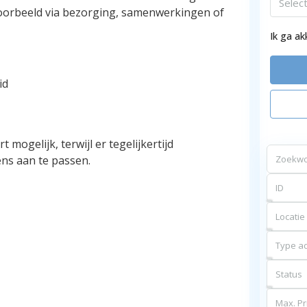
Selec
voorbeeld via bezorging, samenwerkingen of
Ik ga a
id
mogelijk, terwijl er tegelijkertijd
ens aan te passen.
Locatie
Type ad
Status
Max. Pri