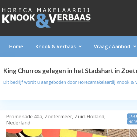
Home
Knook & Verbaas
Vraag / Aanbod
King Churros gelegen in het Stadshart in Zoe
Dit bedrijf wordt u aangeboden door
Horecamakelaardij Knook & 
Promenade 40a, Zoetermeer, Zuid-Holland,
CAFE
Nederland
HORE