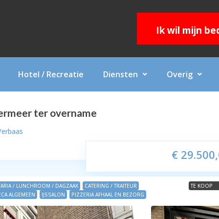
Ik wil mijn b
Hotel / Recreatie
Diensten
Overig
termeer ter overname
Verbaas
€ 29.500
TARIA / LUNCHROOM / DAGZAAK
CATERING / TRAITEUR
TE KOOP
CA ALGEMEEN
IJSSALON
PIZZERIA AFHAAL EN BEZORG