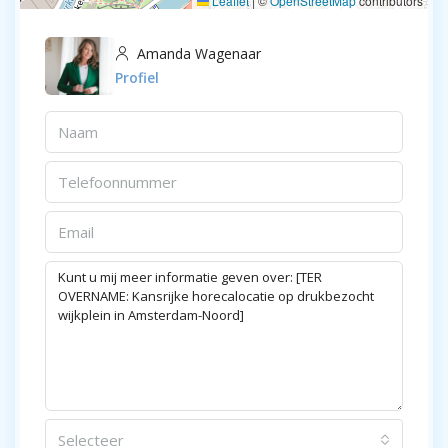
Leaflet
|
©
OpenStreetMap
contributors
Amanda Wagenaar
Profiel
Selecteer