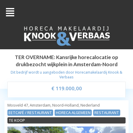
TER OVERNAME: Kansrijke horecalocatie op
drukbezocht wijkplein in Amsterdam-Noord
Dit bedrijf wordt u aangeboden door
Horecamakelaardij Knook &
Verbaas
€ 119.000,00
Mosveld 47, Amsterdam, Noord-Holland, Nederland
EETCAFÉ / RESTAURANT
HORECA ALGEMEEN
RESTAURANT
TE KOOP