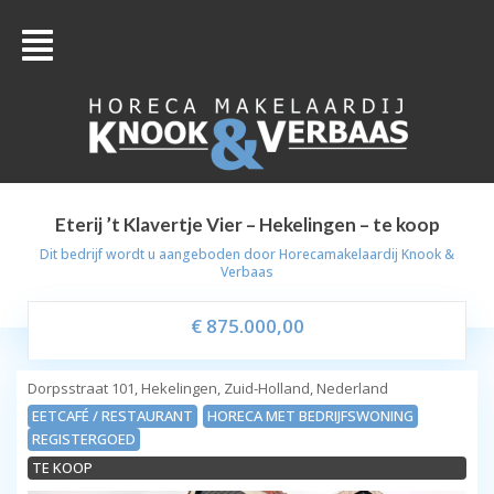
Eterij ’t Klavertje Vier – Hekelingen – te koop
Dit bedrijf wordt u aangeboden door
Horecamakelaardij Knook &
Verbaas
€ 875.000,00
Dorpsstraat 101, Hekelingen, Zuid-Holland, Nederland
EETCAFÉ / RESTAURANT
HORECA MET BEDRIJFSWONING
REGISTERGOED
TE KOOP