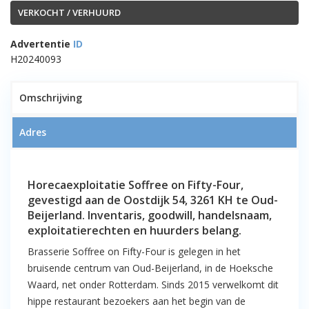
VERKOCHT / VERHUURD
Advertentie
ID
H20240093
1
Omschrijving
Adres
VERKOCHT!! Horecaexploitatie
Horecaexploitatie Soffree on Fifty-Four,
Soffree on Fifty-Four – Oostdijk 54
gevestigd aan de Oostdijk 54, 3261 KH te Oud-
te Oud-Beijerland
Beijerland. Inventaris, goodwill, handelsnaam,
exploitatierechten en huurders belang.
Brasserie Soffree on Fifty-Four is gelegen in het
bruisende centrum van Oud-Beijerland, in de Hoeksche
Waard, net onder Rotterdam. Sinds 2015 verwelkomt dit
hippe restaurant bezoekers aan het begin van de