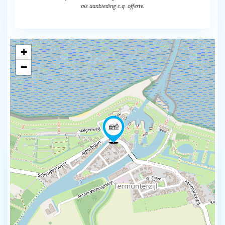
als aanbieding c.q. offerte.
+
−