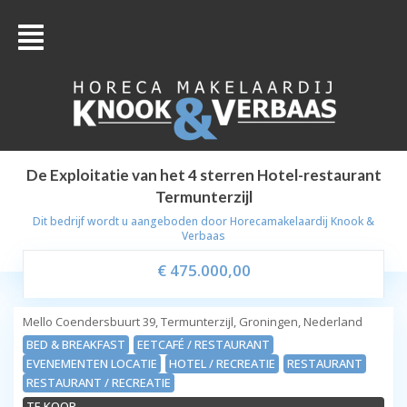
De Exploitatie van het 4 sterren Hotel-restaurant
Termunterzijl
Dit bedrijf wordt u aangeboden door
Horecamakelaardij Knook &
Verbaas
€ 475.000,00
Mello Coendersbuurt 39, Termunterzijl, Groningen, Nederland
BED & BREAKFAST
EETCAFÉ / RESTAURANT
EVENEMENTEN LOCATIE
HOTEL / RECREATIE
RESTAURANT
RESTAURANT / RECREATIE
TE KOOP