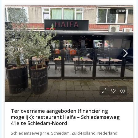
TE KOOP
€ 199.000,00
Ter overname aangeboden (financiering
mogelijk): restaurant Haifa – Schiedamseweg
41e te Schiedam-Noord
Schiedamseweg 41e, Schiedam, Zuid-Holland, Nederland