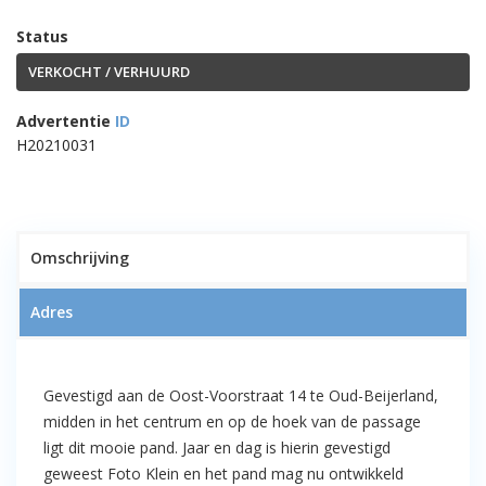
Status
VERKOCHT / VERHUURD
Advertentie
ID
H20210031
1
Omschrijving
Adres
Verhuurd per 1 januari 2023:
winkelruimte van ca. 300 m² dit
verdeelt over 3 verdiepingen in het
Gevestigd aan de Oost-Voorstraat 14 te Oud-Beijerland,
hartje centrum aan de Oost-
midden in het centrum en op de hoek van de passage
Voorstraat 14 te Oud-Beijerland
ligt dit mooie pand. Jaar en dag is hierin gevestigd
geweest Foto Klein en het pand mag nu ontwikkeld