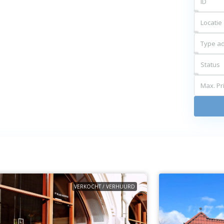
Locatie
Type ad
Status
Max. Pri
VERKOCHT / VERHUURD