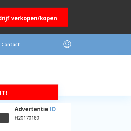
edrijf verkopen/kopen
Contact
T!
Advertentie
ID
H20170180