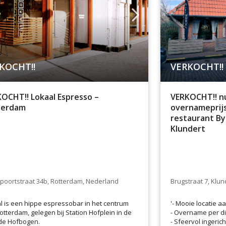
KOCHT!!
VERKOCHT!!
OCHT!! Lokaal Espresso –
VERKOCHT!! nu
terdam
overnameprijs:
restaurant By
Klundert
oortstraat 34b, Rotterdam, Nederland
Brugstraat 7, Klu
l is een hippe espressobar in het centrum
'- Mooie locatie 
otterdam, gelegen bij Station Hofplein in de
- Overname per di
de Hofbogen.
- Sfeervol ingerich