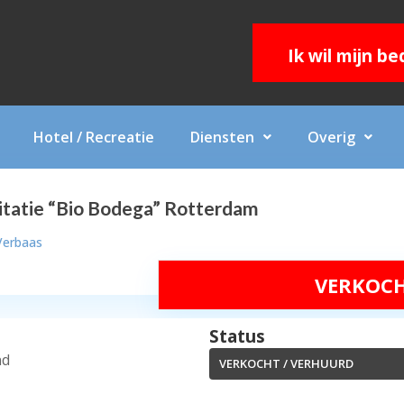
Ik wil mijn b
Hotel / Recreatie
Diensten
Overig
tatie “Bio Bodega” Rotterdam
Verbaas
VERKOCH
Status
nd
VERKOCHT / VERHUURD