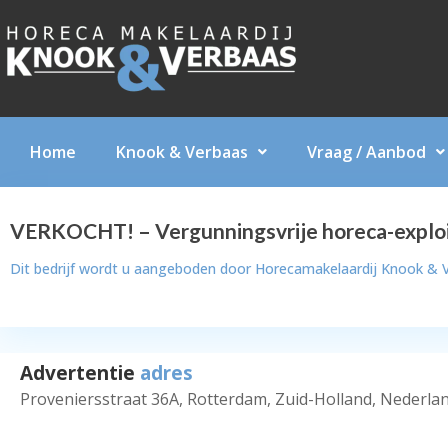
Home
Knook & Verbaas
Vraag / Aanbod
VERKOCHT! – Vergunningsvrije horeca-exploi
Dit bedrijf wordt u aangeboden door
Horecamakelaardij Knook & 
Advertentie
adres
Proveniersstraat 36A, Rotterdam, Zuid-Holland, Nederla