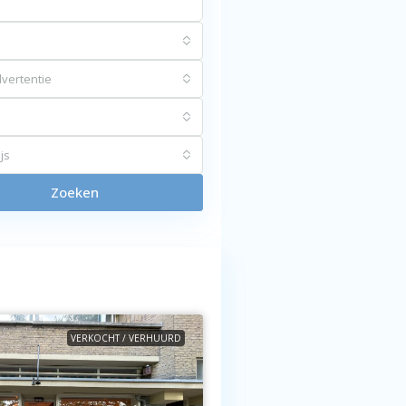
vertentie
js
Zoeken
VERKOCHT / VERHUURD