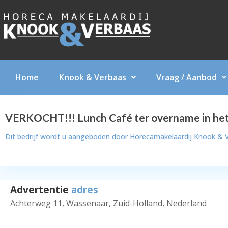
Home
Knook & Verbaas
Vraag / Aanbod
VERKOCHT!!! Lunch Café ter overname in he
Dit bedrijf wordt u aangeboden door
Horecamakelaardij Knook & 
Advertentie
adres
Achterweg 11, Wassenaar, Zuid-Holland, Nederland