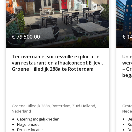
€ 79.500,00
€ 1
Ter overname, succesvolle exploitatie
Unie
van restaurant en afhaalconcept El Jevi,
wer
Groene Hilledijk 288a te Rotterdam
– Gr
bega
Groene Hilledijk 288a, Rotterdam, Zuid-Holland,
Grote
Nederland
Nede
Catering mogelijkheden
Be
Hoge omzet
Ru
Drukke locatie
Dr