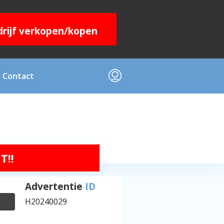
edrijf verkopen/kopen
Contact
T!!
Advertentie
ID
H20240029