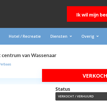
Ik wil mijn b
Hotel / Recreatie
Diensten
Overig
t centrum van Wassenaar
Verbaas
VERKOCH
Status
VERKOCHT / VERHUURD