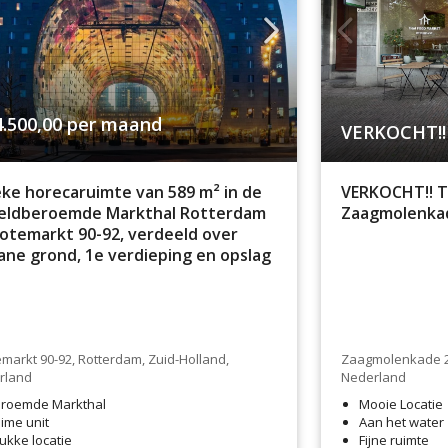
4.500,00
per maand
VERKOCHT!!
ke horecaruimte van 589 m² in de
VERKOCHT!! T
eldberoemde Markthal Rotterdam
Zaagmolenka
otemarkt 90-92, verdeeld over
ne grond, 1e verdieping en opslag
markt 90-92, Rotterdam, Zuid-Holland,
Zaagmolenkade 24
rland
Nederland
roemde Markthal
Mooie Locatie
ime unit
Aan het water
ukke locatie
Fijne ruimte