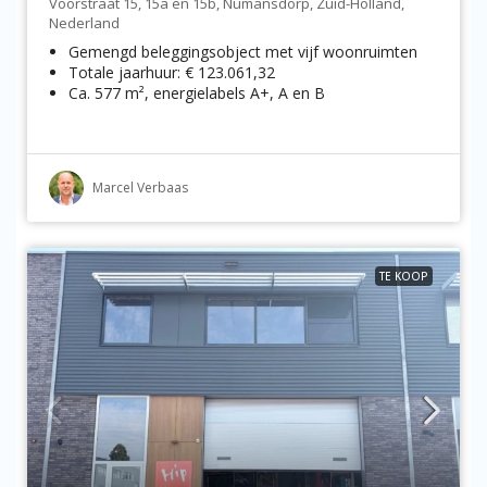
Voorstraat 15, 15a en 15b, Numansdorp, Zuid-Holland,
Nederland
Gemengd beleggingsobject met vijf woonruimten
Totale jaarhuur: € 123.061,32
Ca. 577 m², energielabels A+, A en B
Marcel Verbaas
TE KOOP