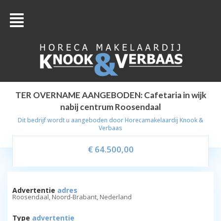
TER OVERNAME AANGEBODEN: Cafetaria in wijk
nabij centrum Roosendaal
Dit bedrijf wordt u aangeboden door
Horecamakelaardij Knook &
Verbaas
€ 64.500,00
Advertentie
adres
Roosendaal, Noord-Brabant, Nederland
Type
advertentie