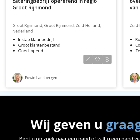
cateringbedrijf opererend in regio
over
Groot Rijnmond
van 
Groot Rijnmond, Groot Rijnmond, Zuid-Holland,
Zuid-
Nederland
Instap klaar bedrijf
Ru
Groot klantenbestand
Co
Goed lopend
Ze
Edwin Lansbergen
Wij geven u
graa
Bent u op zoek naar een pand of wilt u een pand v