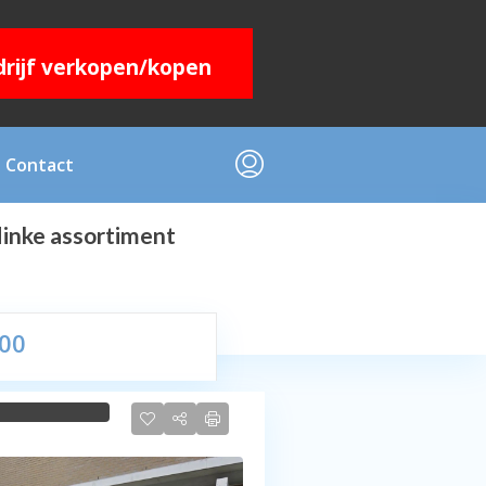
edrijf verkopen/kopen
Contact
linke assortiment
,00