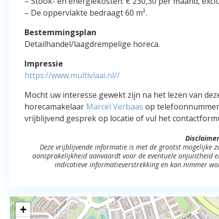
– Stook- en energiekosten: € 230,30 per maand, excl
– De oppervlakte bedraagt 60 m².
Bestemmingsplan
Detailhandel/laagdrempelige horeca.
Impressie
https://www.multivlaai.nl//
Mocht uw interesse gewekt zijn na het lezen van dez
horecamakelaar
Marcel Verbaas
op telefoonnummer
vrijblijvend gesprek op locatie of vul het contactformu
Disclaimer
Deze vrijblijvende informatie is met de grootst mogelijke
aansprakelijkheid aanvaardt voor de eventuele onjuistheid erv
indicatieve informatieverstrekking en kan nimmer wo
+