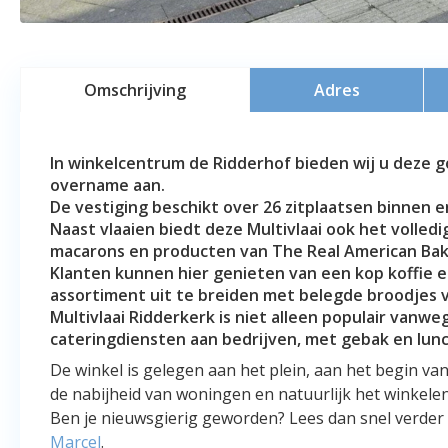
Omschrijving
Adres
In winkelcentrum de Ridderhof bieden wij u deze g
overname aan.
De vestiging beschikt over 26 zitplaatsen binnen en
Naast vlaaien biedt deze Multivlaai ook het volled
macarons en producten van The Real American Bak
Klanten kunnen hier genieten van een kop koffie e
assortiment uit te breiden met belegde broodjes v
Multivlaai Ridderkerk is niet alleen populair vanwe
cateringdiensten aan bedrijven, met gebak en lun
De winkel is gelegen aan het plein, aan het begin va
de nabijheid van woningen en natuurlijk het winkelen
Ben je nieuwsgierig geworden? Lees dan snel verde
Marcel
.