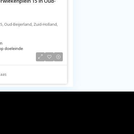
ierwiekenplein 15 in Oud-
5, Oud-Beijerland, Zuid-Holland,
en
op doeleinde
baas