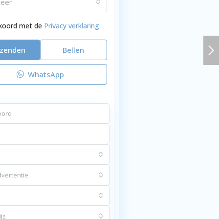
teer
kkoord met de
Privacy verklaring
rzenden
Bellen
WhatsApp
vertentie
js