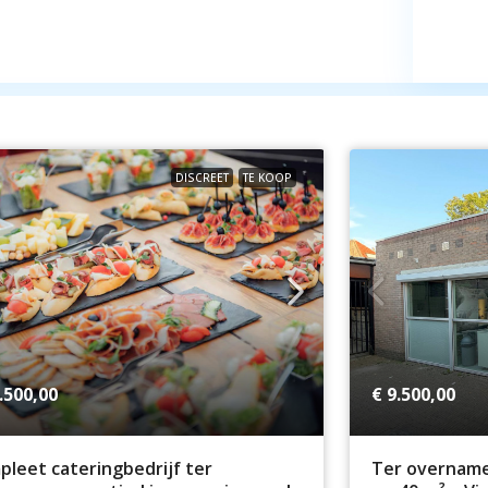
DISCREET
TE KOOP
.500,00
€ 9.500,00
leet cateringbedrijf ter
Ter overname