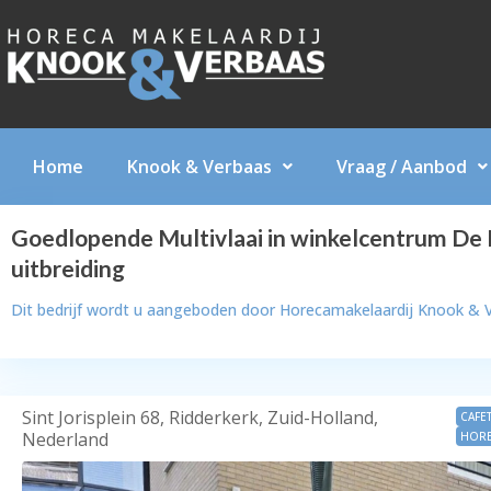
Home
Knook & Verbaas
Vraag / Aanbod
Goedlopende Multivlaai in winkelcentrum De R
uitbreiding
Dit bedrijf wordt u aangeboden door
Horecamakelaardij Knook & 
Sint Jorisplein 68, Ridderkerk, Zuid-Holland,
CAFE
Nederland
HORE