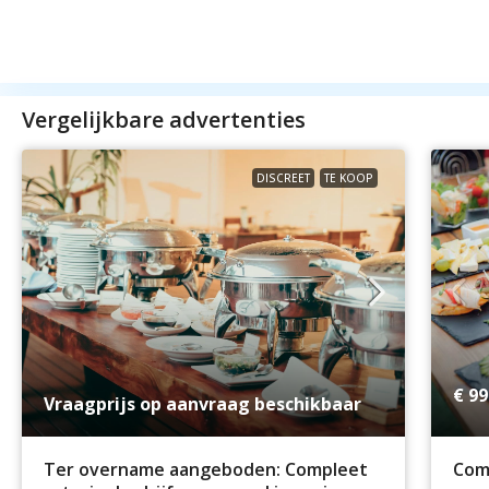
Vergelijkbare advertenties
DISCREET
TE KOOP
€ 99
Vraagprijs op aanvraag beschikbaar
Ter overname aangeboden: Compleet
Comp