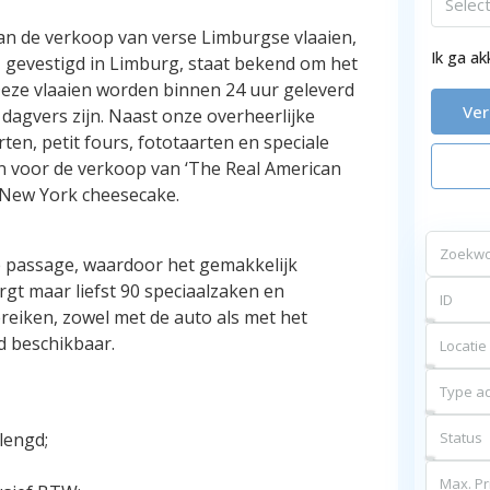
Selec
van de verkoop van verse Limburgse vlaaien,
Ik ga a
, gevestigd in Limburg, staat bekend om het
Deze vlaaien worden binnen 24 uur geleverd
Ve
 dagvers zijn. Naast onze overheerlijke
ten, petit fours, fototaarten en speciale
n voor de verkoop van ‘The Real American
 New York cheesecake.
e passage, waardoor het gemakkelijk
gt maar liefst 90 speciaalzaken en
reiken, zowel met de auto als met het
d beschikbaar.
Locatie
Type ad
lengd;
Status
Max. Pri