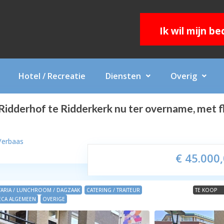
Ik wil mijn b
Hotel / Recreatie
Diensten
Overig
idderhof te Ridderkerk nu ter overname, met f
Verbaas
€ 45.000
TARIA / LUNCHROOM / DAGZAAK
CATERING / TRAITEUR
TE KOOP
CA ALGEMEEN
OVERIGE