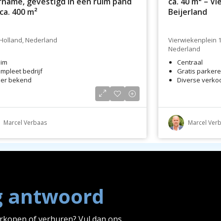
name, gevestigd in een ruim pand
ca. 40 m² – V
ca. 400 m²
Beijerland
Holland, Nederland
Vierwiekenplein 1
Nederland
im
Centraal
mpleet bedrijf
Gratis parker
er bekend
Diverse verko
Marcel Verbaas
Marcel Ver
g antwoord
erkopen of verhuren? Vul dan ons