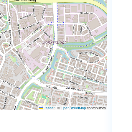
Leaflet
|
©
OpenStreetMap
contributors