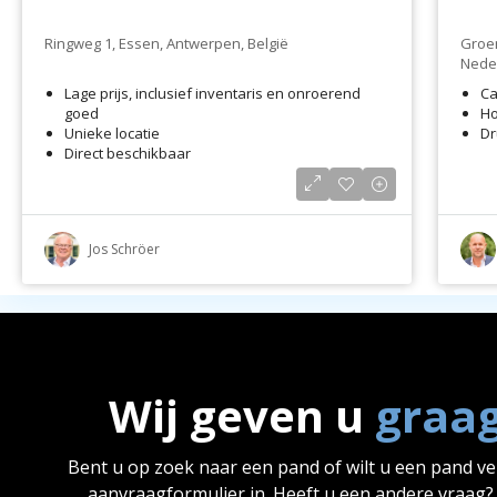
Ringweg 1, Essen, Antwerpen, België
Groen
Nede
Lage prijs, inclusief inventaris en onroerend
Ca
goed
Ho
Unieke locatie
Dr
Direct beschikbaar
Jos Schröer
Wij geven u
graa
Bent u op zoek naar een pand of wilt u een pand v
aanvraagformulier in. Heeft u een andere vraag