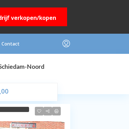
edrijf verkopen/kopen
Contact
e Schiedam-Noord
,00