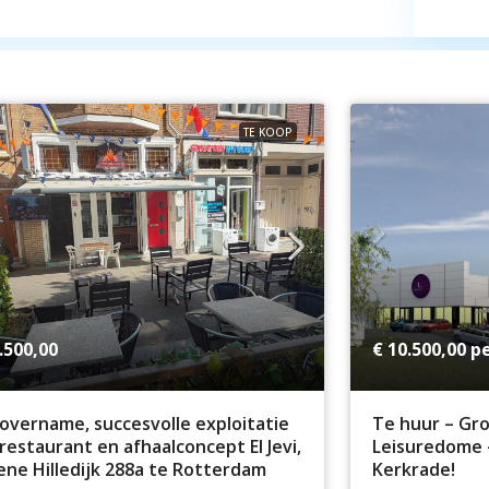
TE KOOP
.500,00
€ 10.500,00
pe
overname, succesvolle exploitatie
Te huur – Gr
restaurant en afhaalconcept El Jevi,
Leisuredome 
ne Hilledijk 288a te Rotterdam
Kerkrade!