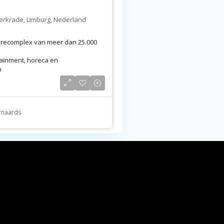
 Kerkrade, Limburg, Nederland
surecomplex van meer dan 25.000
tainment, horeca en
n
oen jaarlijkse...
ernaards