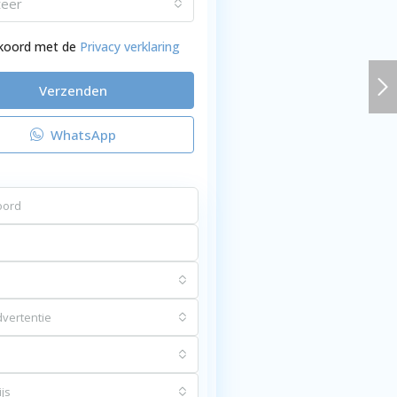
teer
kkoord met de
Privacy verklaring
Verzenden
WhatsApp
vertentie
js