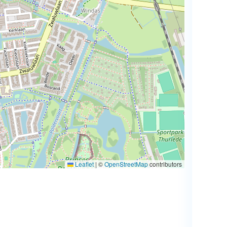
Leaflet
|
©
OpenStreetMap
contributors