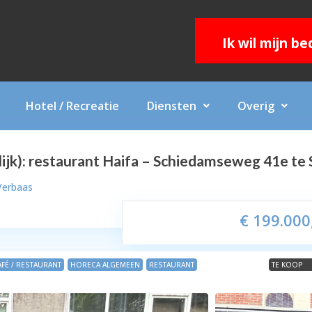
Ik wil mijn b
Hotel / Recreatie
Diensten
Overig
ijk): restaurant Haifa – Schiedamseweg 41e t
Verbaas
€ 199.000
AFÉ / RESTAURANT
HORECA ALGEMEEN
RESTAURANT
TE KOOP