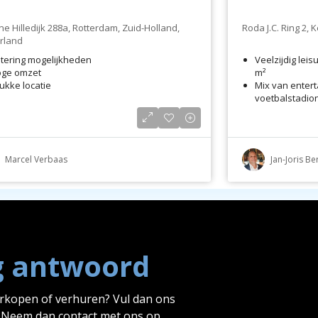
e Hilledijk 288a, Rotterdam, Zuid-Holland,
Roda J.C. Ring 2,
rland
tering mogelijkheden
Veelzijdig lei
ge omzet
m²
ukke locatie
Mix van enter
voetbalstadio
Meer dan 7 milj
Marcel Verbaas
Jan-Joris B
g antwoord
erkopen of verhuren? Vul dan ons
? Neem dan contact met ons op.