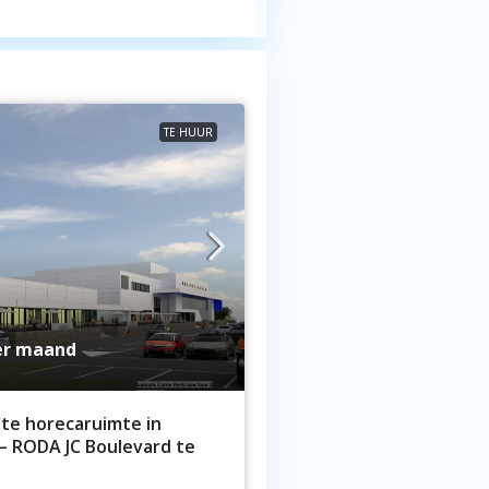
TE HUUR
r maand
ote horecaruimte in
– RODA JC Boulevard te