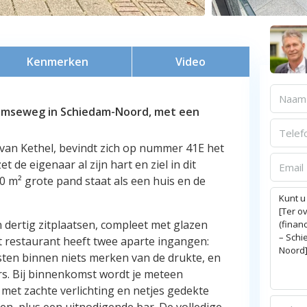
Kenmerken
Video
damseweg in Schiedam-Noord, met een
van Kethel, bevindt zich op nummer 41E het
 de eigenaar al zijn hart en ziel in dit
0 m² grote pand staat als een huis en de
n dertig zitplaatsen, compleet met glazen
 restaurant heeft twee aparte ingangen:
sten binnen niets merken van de drukte, en
s. Bij binnenkomst wordt je meteen
met zachte verlichting en netjes gedekte
ten, plus een uitnodigende bar. De volledige