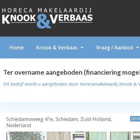
Home
Knook & Verbaas
Vraag / Aanbod
Ter overname aangeboden (financiering mogel
Dit bedrijf wordt u aangeboden door
Horecamakelaardij Knook & 
Schiedamseweg 41e, Schiedam, Zuid-Holland,
EETC
Nederland