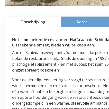
Omschrijving
Adres
Het alom bekende restaurant Haifa aan de Schie
uitstekende omzet, bieden wij te koop aan.
Aan de Schiedamseweg, net vóór de oude dorpskern 
bekende restaurant Haifa. Sinds de opening in 1987 zet
prachtige etablissement – en met succes: het ruim 25
omzet spreekt boekdelen!
Voor de deur ligt een keurig verzorgd terras met zo’
windschermen en een elektronisch zonnescherm. Het
één voor afhaal- en bezorgbestellingen, zodat de ga
een aparte hoofdingang voor de restaurantbezoeker
ondergedompeld in een warme, sfeervolle ambiance, 
tafels. Binnen is er plaats voor ongeveer veertig gas