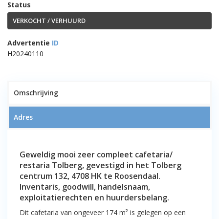
Status
VERKOCHT / VERHUURD
Advertentie
ID
H20240110
1
Omschrijving
Adres
VERKOCHT!! Geweldig mooi zeer
compleet Cafetaria / Restaria
Geweldig mooi zeer compleet cafetaria/
Tolberg – Tolbergcentrum 132 te
restaria Tolberg, gevestigd in het Tolberg
Roosendaal
centrum 132, 4708 HK te Roosendaal.
Inventaris, goodwill, handelsnaam,
exploitatierechten en huurdersbelang.
Dit cafetaria van ongeveer 174 m² is gelegen op een