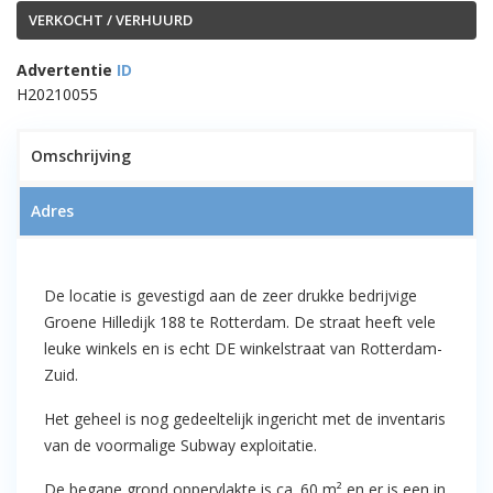
VERKOCHT / VERHUURD
Advertentie
ID
H20210055
1
Omschrijving
Adres
VERKOCHT!! – Voormalige
De locatie is gevestigd aan de zeer drukke bedrijvige
vergunningsvrije locatie Subway –
Groene Hilledijk 188 te Rotterdam. De straat heeft vele
Groene Hilledijk 188 te Rotterdam
leuke winkels en is echt DE winkelstraat van Rotterdam-
Zuid.
Het geheel is nog gedeeltelijk ingericht met de inventaris
van de voormalige Subway exploitatie.
De begane grond oppervlakte is ca. 60 m² en er is een in