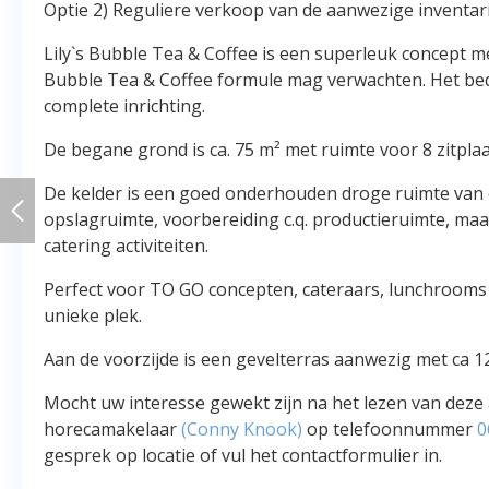
Optie 2) Reguliere verkoop van de aanwezige inventari
Lily`s Bubble Tea & Coffee is een superleuk concept me
Bubble Tea & Coffee formule mag verwachten. Het bedrij
complete inrichting.
De begane grond is ca. 75 m² met ruimte voor 8 zitpla
De kelder is een goed onderhouden droge ruimte van ca
opslagruimte, voorbereiding c.q. productieruimte, maa
catering activiteiten.
Perfect voor TO GO concepten, cateraars, lunchrooms
unieke plek.
Aan de voorzijde is een gevelterras aanwezig met ca 12
Mocht uw interesse gewekt zijn na het lezen van deze
horecamakelaar
(Conny Knook)
op telefoonnummer
0
gesprek op locatie of vul het contactformulier in.