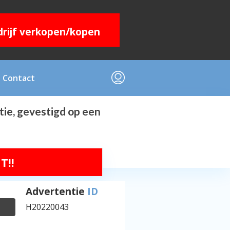
edrijf verkopen/kopen
Contact
tie, gevestigd op een
T!!
Advertentie
ID
H20220043