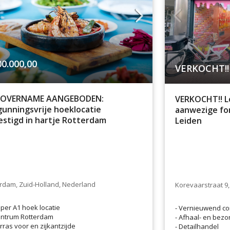
00.000,00
VERKOCHT!!
 OVERNAME AANGEBODEN:
VERKOCHT!! L
unningsvrije hoeklocatie
aanwezige fo
stigd in hartje Rotterdam
Leiden
rdam, Zuid-Holland, Nederland
Korevaarstraat 9,
per A1 hoek locatie
- Vernieuwend co
ntrum Rotterdam
- Afhaal- en bezo
rras voor en zijkantzijde
- Detailhandel