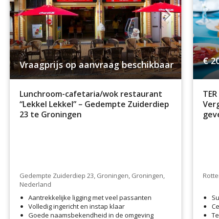
€ 2
Vraagprijs op aanvraag beschikbaar
Lunchroom-cafetaria/wok restaurant
TER
“Lekkel Lekkel” – Gedempte Zuiderdiep
Verg
23 te Groningen
geve
Gedempte Zuiderdiep 23, Groningen, Groningen,
Rotte
Nederland
Aantrekkelijke ligging met veel passanten
Su
Volledig ingericht en instap klaar
Ce
Goede naamsbekendheid in de omgeving
Te