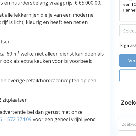
s en huurdersbelang vraagprijs: € 65.000,00.
t alle lekkernijen die je van een moderne
f is licht, kleurig en heeft een net en
Selec
atsen.
Ik ga a
. 60 m² welke niet alleen dienst kan doen als
Ve
r ook als extra keuken voor bijvoorbeeld
 en overige retail/horecaconcepten op een
 zitplaatsen.
Zoek
 advertentie bel dan gerust met onze
6 – 572 374 09
voor een geheel vrijblijvend