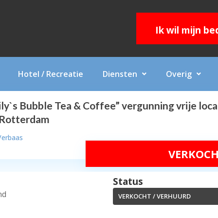
Ik wil mijn b
Hotel / Recreatie
Diensten
Overig
y`s Bubble Tea & Coffee” vergunning vrije loca
 Rotterdam
Verbaas
VERKOCH
Status
nd
VERKOCHT / VERHUURD