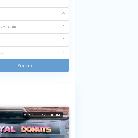
vertentie
js
Zoeken
VERKOCHT / VERHUURD