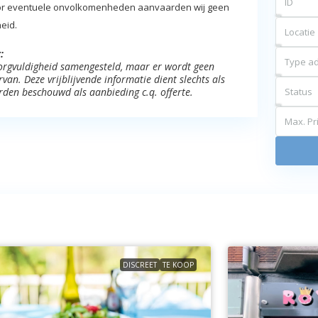
 voor eventuele onvolkomenheden aanvaarden wij geen
eid.
Locatie
:
Type ad
 zorgvuldigheid samengesteld, maar er wordt geen
an. Deze vrijblijvende informatie dient slechts als
rden beschouwd als aanbieding c.q. offerte.
Status
Max. Pri
DISCREET
TE KOOP