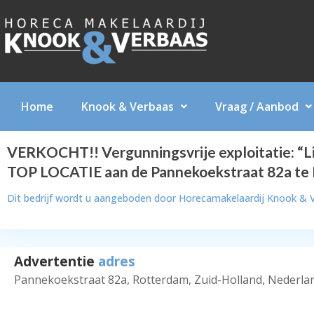
Home
Knook & Verbaas
Vraag / Aanbod
VERKOCHT!! Vergunningsvrije exploitatie: “Lil
TOP LOCATIE aan de Pannekoekstraat 82a te
Dit bedrijf wordt u aangeboden door
Horecamakelaardij Knook & 
Advertentie
adres
Pannekoekstraat 82a, Rotterdam, Zuid-Holland, Nederla