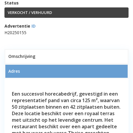
Status
VERKOCHT / VERHUURD
Advertentie
ID
H20250155
1
Omschrijving
Adres
Ter overname aangeboden Instap
klaar Thai Eethuis & Noodle bar-
Een succesvol horecabedrijf, gevestigd in een
restaurant midden in het centrum
representatief pand van circa 125 m², waarvan
van Berkel en Rodenrijs
50 zitplaatsen binnen en 42 zitplaatsen buiten.
Deze locatie beschikt over een royaal terras
met uitzicht op het levendige centrum. Het
restaurant beschikt over een apart gedeelte