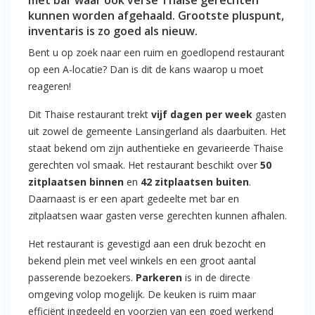
met bar waar ook verse Thaise gerechten
kunnen worden afgehaald. Grootste pluspunt,
inventaris is zo goed als nieuw.
Bent u op zoek naar een ruim en goedlopend restaurant
op een A-locatie? Dan is dit de kans waarop u moet
reageren!
Dit Thaise restaurant trekt
vijf dagen per week
gasten
uit zowel de gemeente Lansingerland als daarbuiten. Het
staat bekend om zijn authentieke en gevarieerde Thaise
gerechten vol smaak. Het restaurant beschikt over
50
zitplaatsen binnen
en
42 zitplaatsen buiten
.
Daarnaast is er een apart gedeelte met bar en
zitplaatsen waar gasten verse gerechten kunnen afhalen.
Het restaurant is gevestigd aan een druk bezocht en
bekend plein met veel winkels en een groot aantal
passerende bezoekers.
Parkeren
is in de directe
omgeving volop mogelijk. De keuken is ruim maar
efficiënt ingedeeld en voorzien van een goed werkend