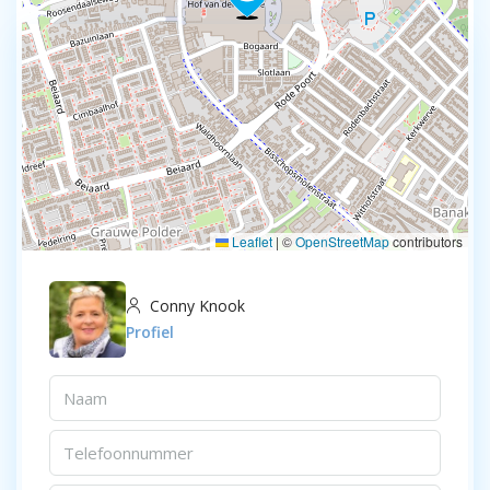
Leaflet
|
©
OpenStreetMap
contributors
Conny Knook
Profiel