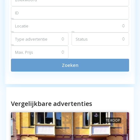
Locatie
Type advertentie
Status
Max. Prijs
Zoeken
Vergelijkbare advertenties
TE KOOP