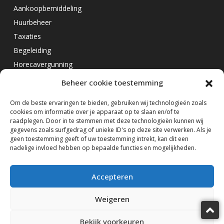
Aankoopbemiddeling
Huurbeheer
Taxaties
Begeleiding
Horecavergunning
Beheer cookie toestemming
Overig
Om de beste ervaringen te bieden, gebruiken wij technologieën zoals
cookies om informatie over je apparaat op te slaan en/of te
Horecamakelaar Rotterdam
raadplegen. Door in te stemmen met deze technologieën kunnen wij
Horecamakelaar Eindhoven
gegevens zoals surfgedrag of unieke ID's op deze site verwerken. Als je
geen toestemming geeft of uw toestemming intrekt, kan dit een
Horecamakelaar Amsterdam
nadelige invloed hebben op bepaalde functies en mogelijkheden.
Volg ons op
Accepteren
Weigeren
Bekijk voorkeuren