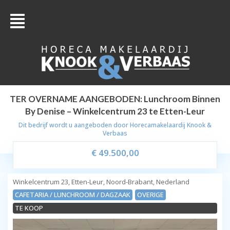
TER OVERNAME AANGEBODEN: Lunchroom Binnen
By Denise – Winkelcentrum 23 te Etten-Leur
Dit bedrijf wordt u aangeboden door
Horecamakelaardij Knook &
Verbaas
€ 49.500,00
Winkelcentrum 23, Etten-Leur, Noord-Brabant, Nederland
CAFETARIA / LUNCHROOM / DAGZAAK
OVERIGE
TE KOOP