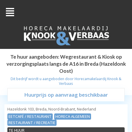
Te huur aangeboden: Wegrestaurant & Kiosk op
verzorgingsplaats langs de A16 in Breda (Hazeldonk
Oost)
Dit bedrijf wordt u aangeboden door
Horecamakelaardij Knook &
Verbaas
Huurprijs op aanvraag beschikbaar
Hazeldonk 103, Breda, Noord-Brabant, Nederland
EETCAFÉ / RESTAURANT
HORECA ALGEMEEN
RESTAURANT / RECREATIE
TE HUUR