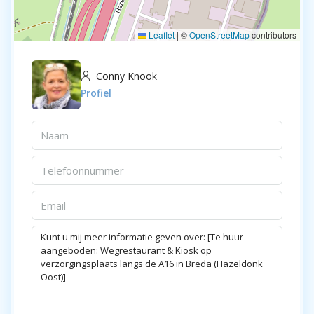
Leaflet
|
©
OpenStreetMap
contributors
Conny Knook
Profiel