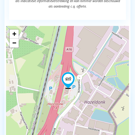
als indicatieve informatieverstrekking en kan nimmer worden beschouwd
als aanbieding c.q. offerte.
+
−