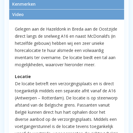
verzorgingsplaats langs de A16 in
Kenmerken
Breda (Hazeldonk Oost)
Video
Gelegen aan de Hazeldonk in Breda aan de Oostzijde
direct langs de snelweg A16 en naast McDonald’s (in
hetzelfde gebouw) hebben wij een zeer unieke
horecalocatie te huur alsmede een volwaardig
inventaris ter overname. De locatie biedt een tal aan
mogelijkheden, waarover hieronder meer.
Locatie
De locatie betreft een verzorgingsplaats en is direct
toegankelijk middels een separate afrit vanaf de A16
(Antwerpen – Rotterdam). De locatie is op steenworp
afstand van de Belgische grens. Passanten vanuit
België kunnen direct hun hart ophalen door het
diverse aanbod op de verzorgingsplaats. Middels een
voetgangerstunnel is de locatie tevens toegankelijk