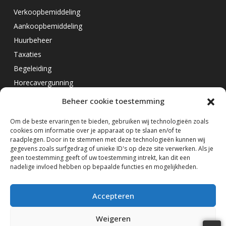
Verkoopbemiddeling
Aankoopbemiddeling
Huurbeheer
Taxaties
Begeleiding
Horecavergunning
Beheer cookie toestemming
Overig
Om de beste ervaringen te bieden, gebruiken wij technologieën zoals
cookies om informatie over je apparaat op te slaan en/of te
Horecamakelaar Rotterdam
raadplegen. Door in te stemmen met deze technologieën kunnen wij
Horecamakelaar Eindhoven
gegevens zoals surfgedrag of unieke ID's op deze site verwerken. Als je
geen toestemming geeft of uw toestemming intrekt, kan dit een
Horecamakelaar Amsterdam
nadelige invloed hebben op bepaalde functies en mogelijkheden.
Volg ons op
Accepteren
Weigeren