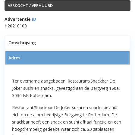
VERKOCHT / VERHUURD
Advertentie
ID
H20210100
1
Omschrijving
Adres
VERKOCHT!! – Restaurant/Snackbar
Ter overname aangeboden: Restaurant/Snackbar De
“De Joker sushi en snacks” –
Joker sushi en snacks, gevestigd aan de Bergweg 160a,
Bergweg 160a te Rotterdam
3036 BK Rotterdam.
Restaurant/Snackbar De Joker sushi en snacks bevindt
zich op de alom bedrijvige Bergweg te Rotterdam. De
snackbar heeft een snack en sushi afhaal functie en een
hoogdrempelig gedeelte waar zich ca. 20 zitplaatsen