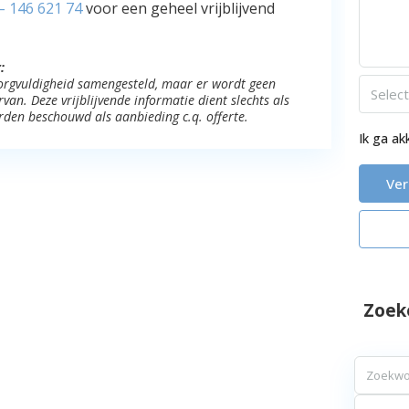
– 146 621 74
voor een geheel vrijblijvend
:
 zorgvuldigheid samengesteld, maar er wordt geen
Selec
an. Deze vrijblijvende informatie dient slechts als
rden beschouwd als aanbieding c.q. offerte.
Ik ga a
Ve
Zoek