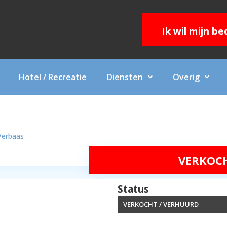
Ik wil mijn b
Hotel / Recreatie
Diensten
Overig
Verbaas
VERKOC
Status
VERKOCHT / VERHUURD