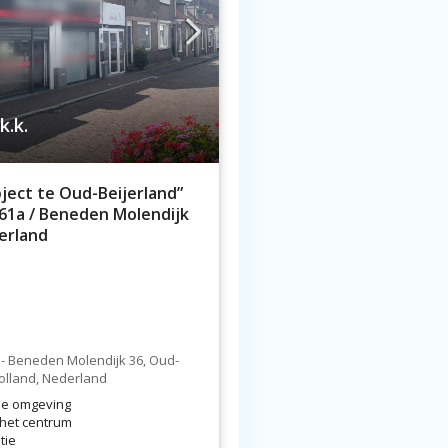
k.k.
ject te Oud-Beijerland”
 61a / Beneden Molendijk
jerland
a - Beneden Molendijk 36, Oud-
Holland, Nederland
 de omgeving
 het centrum
tie