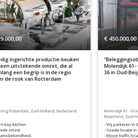
9.000,00
€ 450.000,00
edig ingerichte productie-keuken
“Beleggingsob
een uitstekende omzet, die al
Molendijk 61-
nlang een begrip is in de regio
36 in Oud-Bei
r de rook van Rotterdam
ing Rotterdam, Zuid-Holland, Nederland
Molendijk 61 - 61
Beijerland, Zuid-
rn-key kitchen
- Vrij parkeren in
ede omzet
- Goede locatie in
amsbekendheid
- Mooie traffic loca