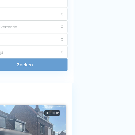
vertentie
js
Zoeken
TE KOOP