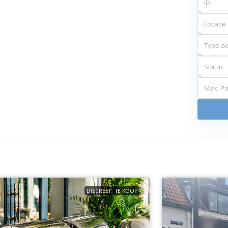
Locatie
Type ad
Status
Max. Pri
DISCREET
TE KOOP