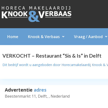
Home
Knook & Verbaas
Vraag / Aanbod
VERKOCHT – Restaurant “Sis & Is” in Delft
Dit bedrijf wordt u aangeboden door
Horecamakelaardij Knook & 
Advertentie
adres
Beestenmarkt 11, Delft, , Nederland