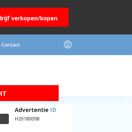
edrijf verkopen/kopen
Contact
HT
Advertentie
ID
H20180098