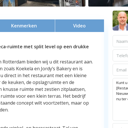
Kenmerken
Video
eca-ruimte met split level op een drukke
Rotterdam bieden wij u dit restaurant aan.
 zoals Koekela en Jordy’s Bakery en is
 direct in het restaurant met een kleine
r de keuken, de opslagruimte en de
 knusse ruimte met zestien zitplaatsen,
 ruimte voor een klein terras. Het bedrijf
estaande concept wilt voortzetten, maar op
den.
de winkel- en horecastraat. Tal van