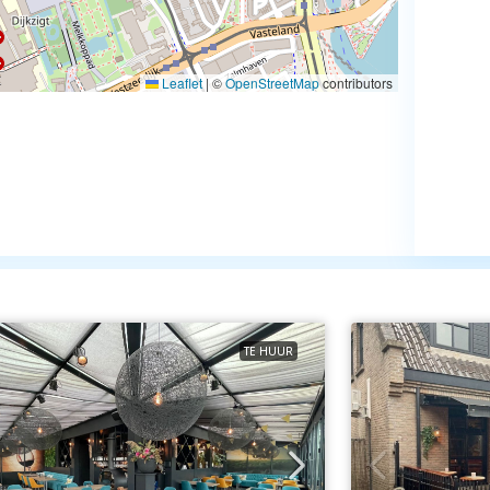
Leaflet
|
©
OpenStreetMap
contributors
TE HUUR