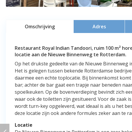
Omschrijving
Adres
Restaurant Royal Indian Tandoori, ruim 100 m² hor
locatie aan de Nieuwe Binnenweg te Rotterdam.
Op het drukste gedeelte van de Nieuwe Binnenweg in 
Het is gelegen tussen bekende Rotterdamse bedrijven
daarmee een echte toplocatie. Bij binnenkomst komt u
bar; achter de bar gaat een trapje naar beneden naa
spoelkeuken. Op de bovenverdieping bevindt zich een
waar ook de toiletten zijn gesitueerd. Voor de zaak is
wordt turn-key opgeleverd, wat ideaal is als u het b
deze locatie zijn ook andere formules zeker aan te ra
Locatie
De Nieuwe Binnenweg in Rotterdam is een zeer beken