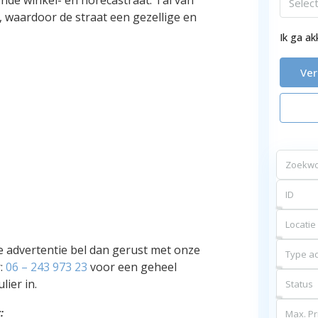
Selec
, waardoor de straat een gezellige en
Ik ga a
Ve
Locatie
e advertentie bel dan gerust met onze
Type ad
:
06 – 243 973 23
voor een geheel
lier in.
Status
:
Max. Pri