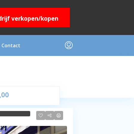
edrijf verkopen/kopen
Contact
,00