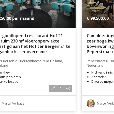
250,00
per maand
€ 99.500,00
r goedlopend restaurant Hof 21
Compleet ing
ruim 230 m² vloeroppervlakte,
zeer hoge kwal
stigd aan het Hof ter Bergen 21 te
bovenwoning,
gambacht ter overname
Peperstraat 
van Oud-Beij
er Bergen 21, Bergambacht, Zuid-Holland,
Peperstraat 6, Ou
rland
Nederland
rn-key
High-end inric
atis parkeren
Aanrader
ukke locatie
Diverse mogel
Marcel Verbaas
Marcel Ver