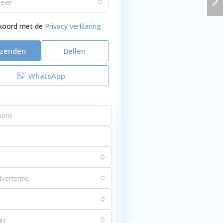
teer
kkoord met de
Privacy verklaring
rzenden
Bellen
WhatsApp
vertentie
js