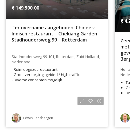
€ 149.500,00
€ 4.
Ter overname aangeboden: Chinees-
Indisch restaurant – Chekiang Garden –
Stadhoudersweg 99 – Rotterdam
Zee
met 
geve
Stadhoudersweg 99-101, Rotterdam, Zuid-Holland,
Ber
Nederland
- Ruim opgezet restaurant
Hof t
- Groot verzorgingsgebied / high traffic
Nede
- Diverse concepten mogelijk
Tu
Gr
Dr
Edwin Lansbergen