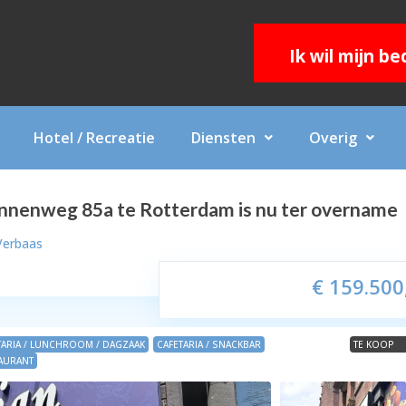
Ik wil mijn b
Hotel / Recreatie
Diensten
Overig
innenweg 85a te Rotterdam is nu ter overname
Verbaas
€ 159.500
TARIA / LUNCHROOM / DAGZAAK
CAFETARIA / SNACKBAR
TE KOOP
AURANT