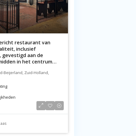
ericht restaurant van
iteit, inclusief
 gevestigd aan de
midden in het centrum
erland
d-Beijerland, Zuid-Holland,
hting
ijkheden
baas