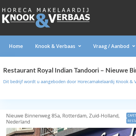
Home
Knook & Verbaas
Vraag / Aanbod
Restaurant Royal Indian Tandoori – Nieuwe B
Dit bedrijf wordt u aangeboden door
Horecamakelaardij Knook & 
Nieuwe Binnenweg 85a, Rotterdam, Zuid-Holland,
CAFE
Nederland
REST