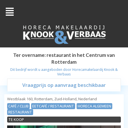
Ter overname: restaurant in het Centrum van
Rotterdam
Dit bedrijf wordt u aangeboden door
Horecamakelaardij Knook &
Verbaas
Vraagprijs op aanvraag beschikbaar
Westblaak 160, Rotterdam, Zuid-Holland, Nederland
CAFÉ / CLUB
EETCAFÉ / RESTAURANT
HORECA ALGEMEEN
RESTAURANT
TE KOOP