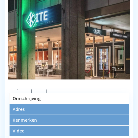
14
Omschrijving
Adres
Ter overname: restaurant in het
Kenmerken
Centrum van Rotterdam
Video