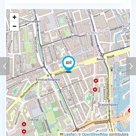
+
−
Leaflet
|
©
OpenStreetMap
contributors