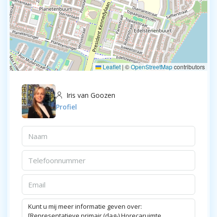
Leaflet
|
©
OpenStreetMap
contributors
Iris van Goozen
Profiel