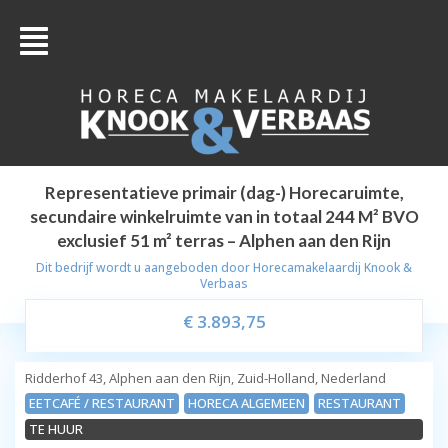
Representatieve primair (dag-) Horecaruimte,
secundaire winkelruimte van in totaal 244 M² BVO
exclusief 51 m² terras – Alphen aan den Rijn
Dit bedrijf wordt u aangeboden door
Horecamakelaardij Knook &
Verbaas
€ 3.893,75
Ridderhof 43, Alphen aan den Rijn, Zuid-Holland, Nederland
EETCAFÉ / RESTAURANT
HORECA ALGEMEEN
RESTAURANT
TE HUUR