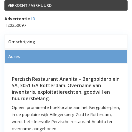
VERKOCHT / VERHUURD
Advertentie
ID
H20250097
1
Omschrijving
Adres
VERKOCHT!! Perzisch Restaurant
Perzisch Restaurant Anahita – Bergpolderplein
Anahita – Bergpolderplein 5a te
5A, 3051 GA Rotterdam. Overname van
Rotterdam
inventaris, exploitatierechten, goodwill en
huurdersbelang.
Op een prominente hoeklocatie aan het Bergpolderplein,
in de populaire wijk Hillegersberg-Zuid te Rotterdam,
wordt het sfeervolle Perzische restaurant Anahita ter
overname aangeboden.