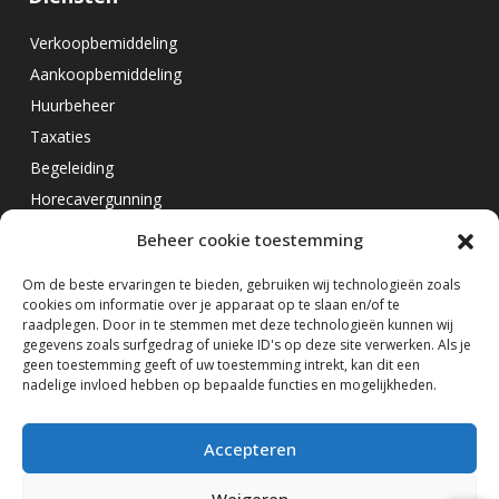
Verkoopbemiddeling
Aankoopbemiddeling
Huurbeheer
Taxaties
Begeleiding
Horecavergunning
Beheer cookie toestemming
Overig
Om de beste ervaringen te bieden, gebruiken wij technologieën zoals
cookies om informatie over je apparaat op te slaan en/of te
Horecamakelaar Rotterdam
raadplegen. Door in te stemmen met deze technologieën kunnen wij
Horecamakelaar Eindhoven
gegevens zoals surfgedrag of unieke ID's op deze site verwerken. Als je
geen toestemming geeft of uw toestemming intrekt, kan dit een
Horecamakelaar Amsterdam
nadelige invloed hebben op bepaalde functies en mogelijkheden.
Volg ons op
Accepteren
Weigeren