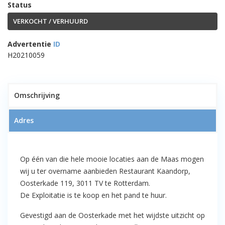
Status
VERKOCHT / VERHUURD
Advertentie
ID
H20210059
1
Omschrijving
Adres
VERKOCHT!! Restaurant Kaandorp
– Oosterkade 119 te Rotterdam –
Op één van die hele mooie locaties aan de Maas mogen
Exploitatie te koop en pand is te
wij u ter overname aanbieden Restaurant Kaandorp,
huur
Oosterkade 119, 3011 TV te Rotterdam.
De Exploitatie is te koop en het pand te huur.
Gevestigd aan de Oosterkade met het wijdste uitzicht op