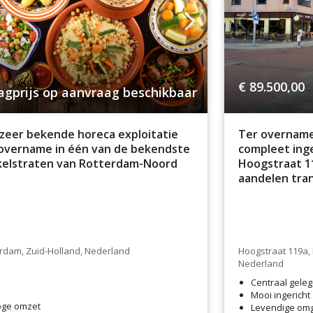
€ 89.500,00
agprijs op aanvraag beschikbaar
Ter overname
zeer bekende horeca exploitatie
compleet inge
 overname in één van de bekendste
Hoogstraat 1
kelstraten van Rotterdam-Noord
aandelen tran
Hoogstraat 119a, 
rdam, Zuid-Holland, Nederland
Nederland
Centraal gele
Mooi ingericht
ge omzet
Levendige om