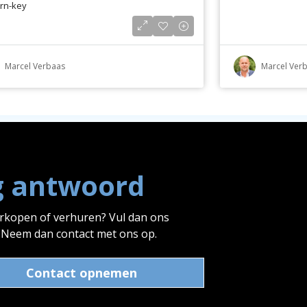
rn-key
ukke locatie
Marcel Verbaas
Marcel Ver
g antwoord
erkopen of verhuren? Vul dan ons
? Neem dan contact met ons op.
Contact opnemen