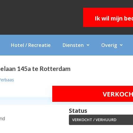
Ik wil mijn b
Hotel / Recreatie
Diensten
Overig
elaan 145a te Rotterdam
Verbaas
VERKOCH
Status
and
VERKOCHT / VERHUURD