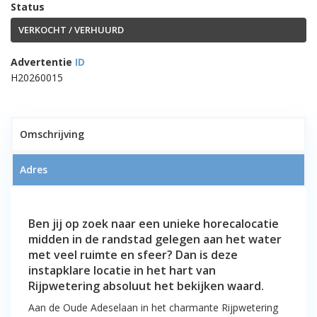
Status
VERKOCHT / VERHUURD
Advertentie
ID
H20260015
1
Omschrijving
Adres
VERHUURD!! Instapklare
horecalocatie met restaurant, bar,
Ben jij op zoek naar een unieke horecalocatie
feestzaal en woonruimte in
midden in de randstad gelegen aan het water
Rijpwetering
met veel ruimte en sfeer? Dan is deze
instapklare locatie in het hart van
Rijpwetering absoluut het bekijken waard.
Aan de Oude Adeselaan in het charmante Rijpwetering