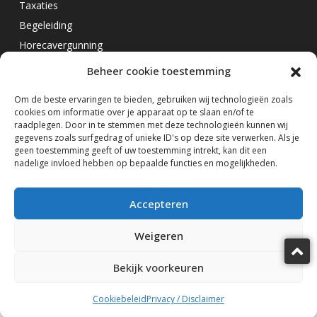
Taxaties
Begeleiding
Horecavergunning
Beheer cookie toestemming
Overig
Om de beste ervaringen te bieden, gebruiken wij technologieën zoals
cookies om informatie over je apparaat op te slaan en/of te
Horecamakelaar Rotterdam
raadplegen. Door in te stemmen met deze technologieën kunnen wij
Horecamakelaar Eindhoven
gegevens zoals surfgedrag of unieke ID's op deze site verwerken. Als je
geen toestemming geeft of uw toestemming intrekt, kan dit een
Horecamakelaar Amsterdam
nadelige invloed hebben op bepaalde functies en mogelijkheden.
Volg ons op
Accepteren
Weigeren
Bekijk voorkeuren
Horecamakelaardij Knook & Verbaas © 2025
design by KiDra
Marcel Verbaas
Foutje op de website gezien?
Cookiebeleid
Privacy / Disclaimer