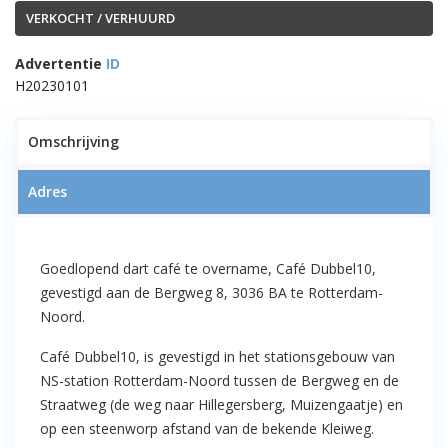
VERKOCHT / VERHUURD
Advertentie
ID
H20230101
15
Omschrijving
Adres
VERKOCHT!! Goedlopend dart café
Goedlopend dart café te overname, Café Dubbel10,
te overname “Café Dubbel10”
gevestigd aan de Bergweg 8, 3036 BA te Rotterdam-
Bergweg 8 te Rotterdam-Noord
Noord.
Café Dubbel10, is gevestigd in het stationsgebouw van
NS-station Rotterdam-Noord tussen de Bergweg en de
Straatweg (de weg naar Hillegersberg, Muizengaatje) en
op een steenworp afstand van de bekende Kleiweg.