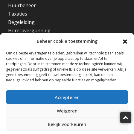
Huurbeheer
Taxaties
Begeleiding
Horecavergunning
Beheer cookie toestemming
Overig
Om de beste ervaringen te bieden, gebruiken wij technologieën zoals
cookies om informatie over je apparaat op te slaan en/of te
Horecamakelaar Rotterdam
raadplegen. Door in te stemmen met deze technologieën kunnen wij
Horecamakelaar Eindhoven
gegevens zoals surfgedrag of unieke ID's op deze site verwerken. Als je
geen toestemming geeft of uw toestemming intrekt, kan dit een
Horecamakelaar Amsterdam
nadelige invloed hebben op bepaalde functies en mogelijkheden.
Volg ons op
Accepteren
Weigeren
Bekijk voorkeuren
Horecamakelaardij Knook & Verbaas © 2025
design by KiDra