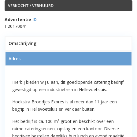
VERKOCHT / VERHUURD
Advertentie
ID
H20170041
1
Omschrijving
Adres
VERKOCHT!! – Cateringbedrijf
Hierbij bieden wij u aan, dit goedlopende catering bedrijf
“Hoekstra Broodjes Expres”
gevestigd op een industrietrein in Hellevoetsluis.
Hellevoetsluis
Hoekstra Broodjes Expres is al meer dan 11 jaar een
begrip in Hellevoetsluis en ver daar buiten.
Het bedrijf is ca. 100 m² groot en beschikt over een
ruime cateringkeuken, opslag en een kantoor. Diverse
bedrijven bestellen dagelijks hun lunch en avond maaltijd