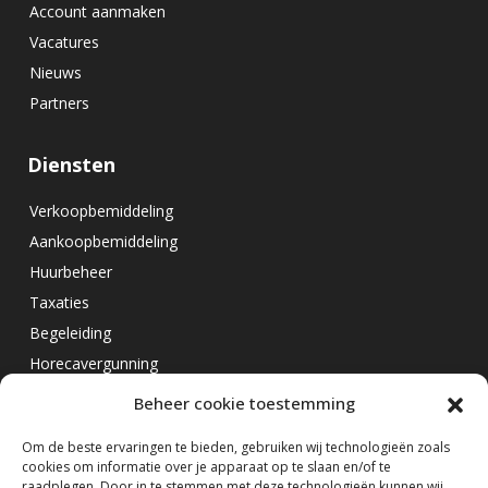
Account aanmaken
Vacatures
Nieuws
Partners
Diensten
Verkoopbemiddeling
Aankoopbemiddeling
Huurbeheer
Taxaties
Begeleiding
Horecavergunning
Beheer cookie toestemming
Overig
Om de beste ervaringen te bieden, gebruiken wij technologieën zoals
cookies om informatie over je apparaat op te slaan en/of te
Horecamakelaar Rotterdam
raadplegen. Door in te stemmen met deze technologieën kunnen wij