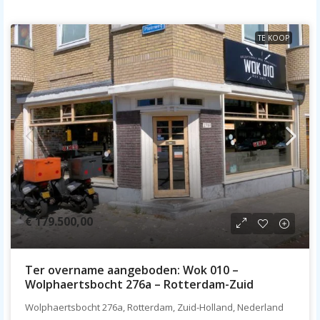
TE KOOP
€ 179.500,00
Ter overname aangeboden: Wok 010 –
Wolphaertsbocht 276a – Rotterdam-Zuid
Wolphaertsbocht 276a, Rotterdam, Zuid-Holland, Nederland