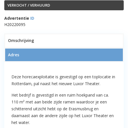
VERKOCHT / VERHUURD
Advertentie
ID
H20220095
1
Omschrijving
Adres
VERKOCHT per 01-11-2022 –
Deze horecaexploitatie is gevestigd op een toplocatie in
Brasserie Vers 010 – Prinsendam
Rotterdam, pal naast het nieuwe Luxor Theater.
180 – Kop van Zuid te Rotterdam
Het bedrijf is gevestigd in een ruim hoekpand van ca.
110 m² met aan beide zijde ramen waardoor je een
schitterend uitzicht hebt op de Erasmusbrug en
daarnaast aan de andere zijde op het Luxor Theater en
het water.