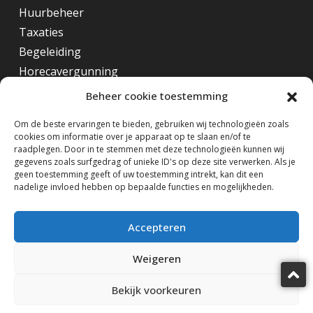
Huurbeheer
Taxaties
Begeleiding
Horecavergunning
Beheer cookie toestemming
Overig
Om de beste ervaringen te bieden, gebruiken wij technologieën zoals
cookies om informatie over je apparaat op te slaan en/of te
Horecamakelaar Rotterdam
raadplegen. Door in te stemmen met deze technologieën kunnen wij
Horecamakelaar Eindhoven
gegevens zoals surfgedrag of unieke ID's op deze site verwerken. Als je
geen toestemming geeft of uw toestemming intrekt, kan dit een
Horecamakelaar Amsterdam
nadelige invloed hebben op bepaalde functies en mogelijkheden.
Volg ons op
Accepteren
Weigeren
Bekijk voorkeuren
Horecamakelaardij Knook & Verbaas © 2025
design by KiDra