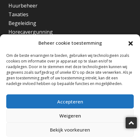
Huurbeheer
Taxaties
Begeleiding
Horecavergunning
Beheer cookie toestemming
Overig
Om de beste ervaringen te bieden, gebruiken wij technologieën zoals
cookies om informatie over je apparaat op te slaan en/of te
Horecamakelaar Rotterdam
raadplegen. Door in te stemmen met deze technologieën kunnen wij
Horecamakelaar Eindhoven
gegevens zoals surfgedrag of unieke ID's op deze site verwerken. Als je
geen toestemming geeft of uw toestemming intrekt, kan dit een
Horecamakelaar Amsterdam
nadelige invloed hebben op bepaalde functies en mogelijkheden.
Volg ons op
Accepteren
Weigeren
Bekijk voorkeuren
Horecamakelaardij Knook & Verbaas © 2025
design by KiDra