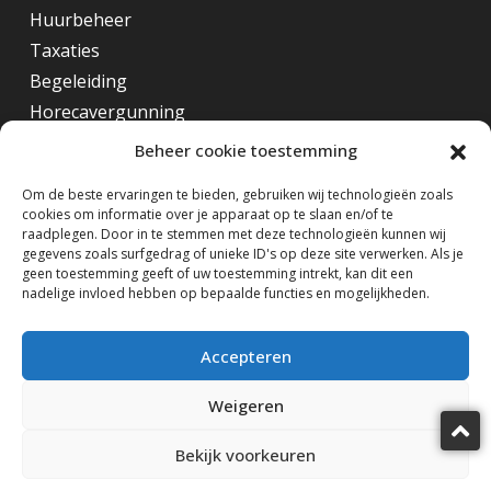
Huurbeheer
Taxaties
Begeleiding
Horecavergunning
Beheer cookie toestemming
Overig
Om de beste ervaringen te bieden, gebruiken wij technologieën zoals
cookies om informatie over je apparaat op te slaan en/of te
Horecamakelaar Rotterdam
raadplegen. Door in te stemmen met deze technologieën kunnen wij
Horecamakelaar Eindhoven
gegevens zoals surfgedrag of unieke ID's op deze site verwerken. Als je
geen toestemming geeft of uw toestemming intrekt, kan dit een
Horecamakelaar Amsterdam
nadelige invloed hebben op bepaalde functies en mogelijkheden.
Volg ons op
Accepteren
Weigeren
Bekijk voorkeuren
Horecamakelaardij Knook & Verbaas © 2025
design by KiDra