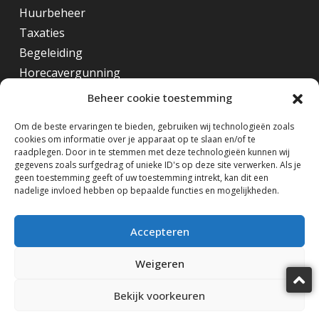
Huurbeheer
Taxaties
Begeleiding
Horecavergunning
Beheer cookie toestemming
Overig
Om de beste ervaringen te bieden, gebruiken wij technologieën zoals
cookies om informatie over je apparaat op te slaan en/of te
Horecamakelaar Rotterdam
raadplegen. Door in te stemmen met deze technologieën kunnen wij
Horecamakelaar Eindhoven
gegevens zoals surfgedrag of unieke ID's op deze site verwerken. Als je
geen toestemming geeft of uw toestemming intrekt, kan dit een
Horecamakelaar Amsterdam
nadelige invloed hebben op bepaalde functies en mogelijkheden.
Volg ons op
Accepteren
Weigeren
Bekijk voorkeuren
Horecamakelaardij Knook & Verbaas © 2025
design by KiDra