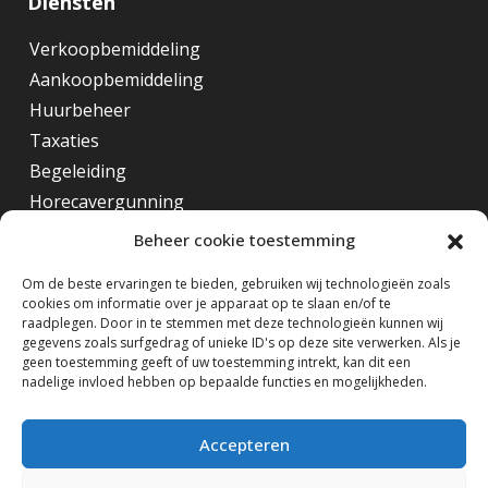
Diensten
Verkoopbemiddeling
Aankoopbemiddeling
Huurbeheer
Taxaties
Begeleiding
Horecavergunning
Beheer cookie toestemming
Overig
Om de beste ervaringen te bieden, gebruiken wij technologieën zoals
cookies om informatie over je apparaat op te slaan en/of te
Horecamakelaar Rotterdam
raadplegen. Door in te stemmen met deze technologieën kunnen wij
Horecamakelaar Eindhoven
gegevens zoals surfgedrag of unieke ID's op deze site verwerken. Als je
geen toestemming geeft of uw toestemming intrekt, kan dit een
Horecamakelaar Amsterdam
nadelige invloed hebben op bepaalde functies en mogelijkheden.
Volg ons op
Accepteren