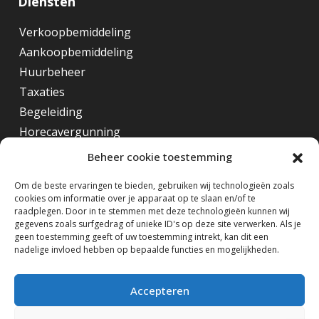
Diensten
Verkoopbemiddeling
Aankoopbemiddeling
Huurbeheer
Taxaties
Begeleiding
Horecavergunning
Beheer cookie toestemming
Overig
Om de beste ervaringen te bieden, gebruiken wij technologieën zoals
cookies om informatie over je apparaat op te slaan en/of te
Horecamakelaar Rotterdam
raadplegen. Door in te stemmen met deze technologieën kunnen wij
Horecamakelaar Eindhoven
gegevens zoals surfgedrag of unieke ID's op deze site verwerken. Als je
geen toestemming geeft of uw toestemming intrekt, kan dit een
Horecamakelaar Amsterdam
nadelige invloed hebben op bepaalde functies en mogelijkheden.
Volg ons op
Accepteren