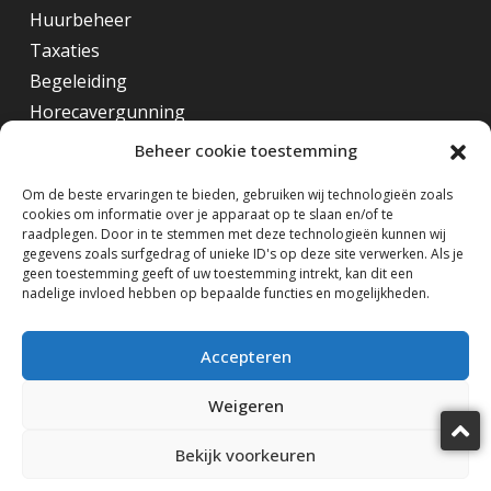
Huurbeheer
Taxaties
Begeleiding
Horecavergunning
Beheer cookie toestemming
Overig
Om de beste ervaringen te bieden, gebruiken wij technologieën zoals
cookies om informatie over je apparaat op te slaan en/of te
Horecamakelaar Rotterdam
raadplegen. Door in te stemmen met deze technologieën kunnen wij
Horecamakelaar Eindhoven
gegevens zoals surfgedrag of unieke ID's op deze site verwerken. Als je
geen toestemming geeft of uw toestemming intrekt, kan dit een
Horecamakelaar Amsterdam
nadelige invloed hebben op bepaalde functies en mogelijkheden.
Volg ons op
Accepteren
Weigeren
Bekijk voorkeuren
Horecamakelaardij Knook & Verbaas © 2025
design by KiDra