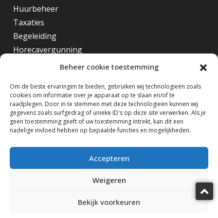
Huurbeheer
Taxaties
Begeleiding
Horecavergunning
Beheer cookie toestemming
Overig
Om de beste ervaringen te bieden, gebruiken wij technologieën zoals
cookies om informatie over je apparaat op te slaan en/of te
Horecamakelaar Rotterdam
raadplegen. Door in te stemmen met deze technologieën kunnen wij
Horecamakelaar Eindhoven
gegevens zoals surfgedrag of unieke ID's op deze site verwerken. Als je
geen toestemming geeft of uw toestemming intrekt, kan dit een
Horecamakelaar Amsterdam
nadelige invloed hebben op bepaalde functies en mogelijkheden.
Volg ons op
Accepteren
Weigeren
Bekijk voorkeuren
Horecamakelaardij Knook & Verbaas © 2025
design by KiDra