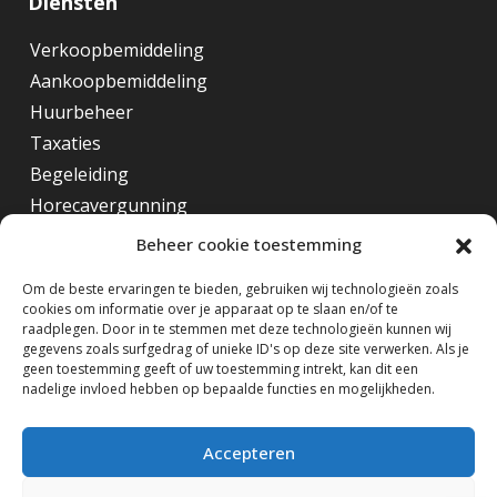
Diensten
Verkoopbemiddeling
Aankoopbemiddeling
Huurbeheer
Taxaties
Begeleiding
Horecavergunning
Beheer cookie toestemming
Overig
Om de beste ervaringen te bieden, gebruiken wij technologieën zoals
cookies om informatie over je apparaat op te slaan en/of te
Horecamakelaar Rotterdam
raadplegen. Door in te stemmen met deze technologieën kunnen wij
Horecamakelaar Eindhoven
gegevens zoals surfgedrag of unieke ID's op deze site verwerken. Als je
geen toestemming geeft of uw toestemming intrekt, kan dit een
Horecamakelaar Amsterdam
nadelige invloed hebben op bepaalde functies en mogelijkheden.
Volg ons op
Accepteren